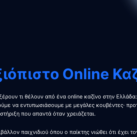
Αξιόπιστο Online Κ
υ ξέρουν τι θέλουν από ένα online καζίνο στην Ελλά
ύμε να εντυπωσιάσουμε με μεγάλες κουβέντες· προ
στήριξη που απαντά όταν χρειάζεται.
άλλον παιχνιδιού όπου ο παίκτης νιώθει ότι έχει το