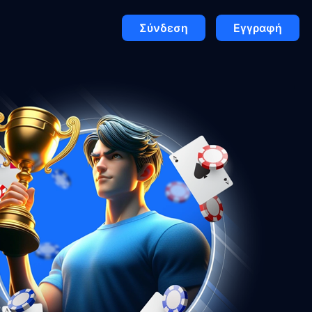
Σύνδεση
Εγγραφή