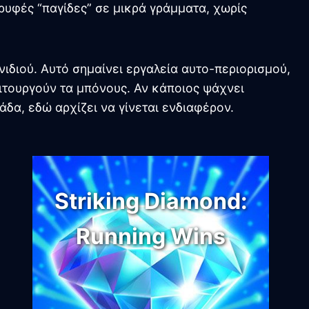
ρυφές “παγίδες” σε μικρά γράμματα, χωρίς
νιδιού. Αυτό σημαίνει εργαλεία αυτο-περιορισμού,
ειτουργούν τα μπόνους. Αν κάποιος ψάχνει
άδα, εδώ αρχίζει να γίνεται ενδιαφέρον.
Striking Diamond:
Running Wins