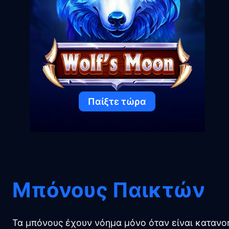
Παίξτε τώρα
Μπόνους Παικτών
Τα μπόνους έχουν νόημα μόνο όταν είναι κατανοητ