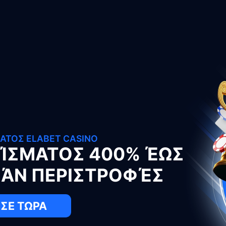
ΑΤΟΣ ELABET CASINO
ΊΣΜΑΤΟΣ 400% ΈΩΣ
ΡΕΆΝ ΠΕΡΙΣΤΡΟΦΈΣ
ΗΣΕ ΤΩΡΑ