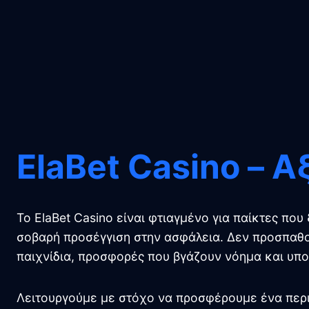
ElaBet Casino – 
Το ElaBet Casino είναι φτιαγμένο για παίκτες πο
σοβαρή προσέγγιση στην ασφάλεια. Δεν προσπαθο
παιχνίδια, προσφορές που βγάζουν νόημα και υπο
Λειτουργούμε με στόχο να προσφέρουμε ένα περιβ