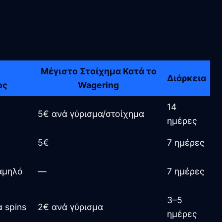
Μέγιστο Στοίχημα Κατά το
Διάρκεια
ος
Wagering
14
5€ ανά γύρισμα/στοίχημα
ημέρες
5€
7 ημέρες
αμηλό
—
7 ημέρες
3–5
 spins
2€ ανά γύρισμα
ημέρες