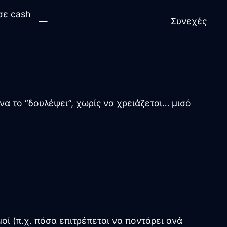
σε cash
—
Συνεχές
α το “δουλέψει”, χωρίς να χρειάζεται… μισό
μοί (π.χ. πόσα επιτρέπεται να ποντάρει ανά